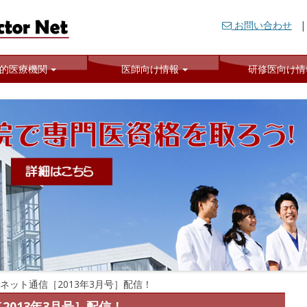
ます．
お問い合わせ
ット
的医療機関
医師向け情報
研修医向け情
ネット通信［2013年3月号］配信！
013年3月号］配信！