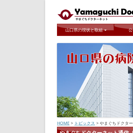
山口県では地域医療の充実に取り組んでい
やまぐちドクターネ
山口県の現状と取組
公
HOME
>
トピックス
>
やまぐちドクター
やまぐちドクターネット通信［2