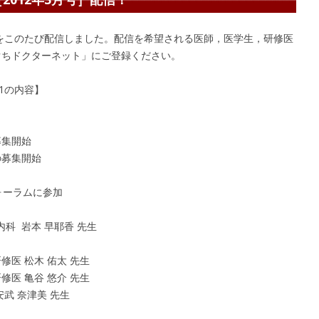
21をこのたび配信しました。配信を希望される医師，医学生，研修医
ぐちドクターネット」にご登録ください。
1の内容】
募集開始
の募集開始
フォーラムに参加
科 岩本 早耶香 先生
修医 松木 佑太 先生
修医 亀谷 悠介 先生
安武 奈津美 先生