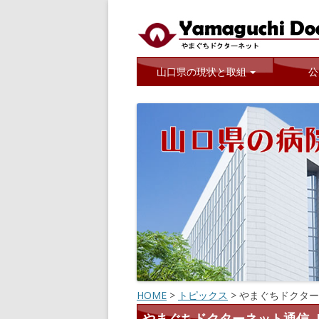
山口県では地域医療の充実に取り組んでい
やまぐちドクターネ
山口県の現状と取組
公
HOME
>
トピックス
>
やまぐちドクター
やまぐちドクターネット通信［2