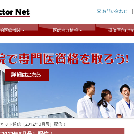
ます．
お問い合わせ
ット
的医療機関
医師向け情報
研修医向け情
ネット通信［2012年3月号］配信！
012年3月号］配信！