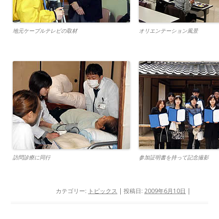
地元ケーブルテレビの取材
オリエンテーション風景
訪問診療に同行
参加証明書を持って記念撮影
カテゴリー:
トピックス
| 投稿日:
2009年6月10日
|