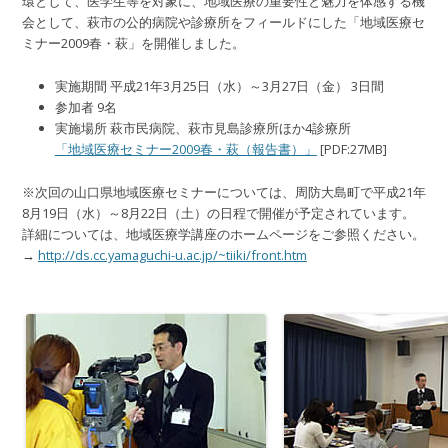
環として、医学生等を対象に、地域医療の重要性と魅力を体感する機
会として、萩市の公的病院や診療所をフィールドにした「地域医療セ
ミナー2009春・萩」を開催しました。
実施期間 平成21年3月25日（水）～3月27日（金） 3日間
参加者 9名
実施場所 萩市民病院、萩市見島診療所ほか4診療所
「地域医療セミナー2009春・萩（報告書）」
[PDF:27MB]
※次回の山口県地域医療セミナーについては、周防大島町で平成21年
8月19日（水）～8月22日（土）の日程で開催が予定されています。
詳細については、地域医療学講座のホームページをご参照ください。
→
http://ds.cc.yamaguchi-u.ac.jp/~tiiki/front.htm