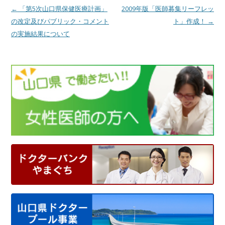
投
←
「第5次山口県保健医療計画」
2009年版「医師募集リーフレッ
稿
の改定及びパブリック・コメント
ト」作成！
→
ナ
の実施結果について
ビ
ゲ
ー
シ
ョ
ン