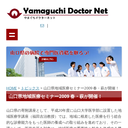
やまぐちドクターネット
山口県では地域医療の充実に取り組んでいます．
|
HOME
>
トピックス
>
山口県地域医療セミナー2009 春・萩が開催！
山口県地域医療セミナー2009 春・萩が開催！
山口県の寄附講座として、平成20年度に山口大学医学部に設置した地
域医療学講座（福田吉治教授）では、地域に根差した医療を行う総合
的な診療能力をもった医師の養成への取り組みを進めており、その一